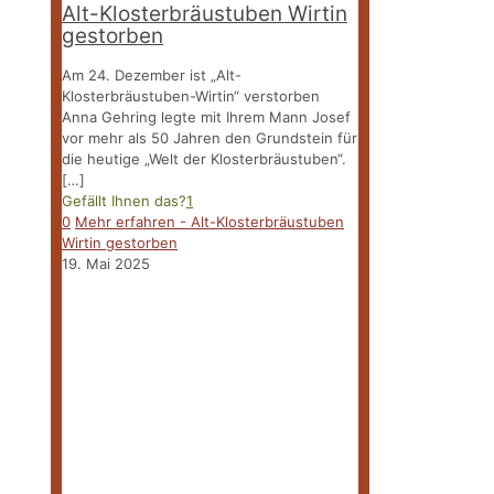
Alt-Klosterbräustuben Wirtin
gestorben
Am 24. Dezember ist „Alt-
Klosterbräustuben-Wirtin“ verstorben
Anna Gehring legte mit Ihrem Mann Josef
vor mehr als 50 Jahren den Grundstein für
die heutige „Welt der Klosterbräustuben“.
[…]
Gefällt Ihnen das?
1
0
Mehr erfahren
- Alt-Klosterbräustuben
Wirtin gestorben
19. Mai 2025