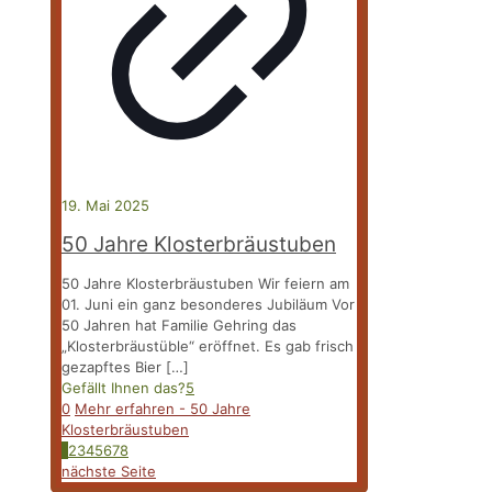
19. Mai 2025
50 Jahre Klosterbräustuben
50 Jahre Klosterbräustuben Wir feiern am
01. Juni ein ganz besonderes Jubiläum Vor
50 Jahren hat Familie Gehring das
„Klosterbräustüble“ eröffnet. Es gab frisch
gezapftes Bier
[…]
Gefällt Ihnen das?
5
0
Mehr erfahren
- 50 Jahre
Klosterbräustuben
1
2
3
4
5
6
7
8
nächste Seite