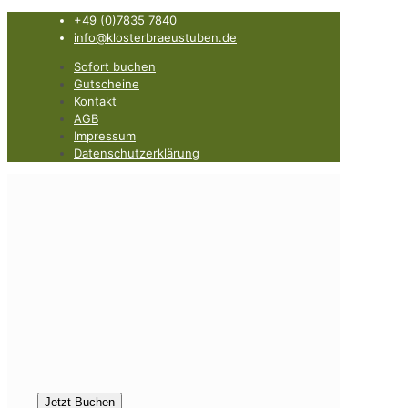
+49 (0)7835 7840
info@klosterbraeustuben.de
Sofort buchen
Gutscheine
Kontakt
AGB
Impressum
Datenschutzerklärung
Jetzt Buchen