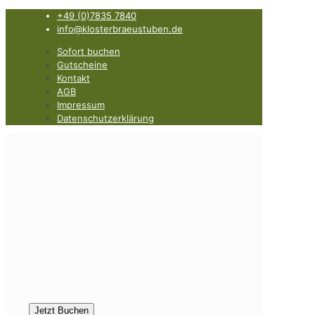
+49 (0)7835 7840
info@klosterbraeustuben.de
Sofort buchen
Gutscheine
Kontakt
AGB
Impressum
Datenschutzerklärung
Jetzt Buchen