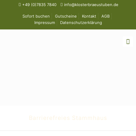
+49 (0)7835 7840
info@klosterbraeustuben.de
Sofort buchen
Gutscheine
Kontakt
AGB
Impressum
Datenschutzerklärung
Barrierefreies Stammhaus