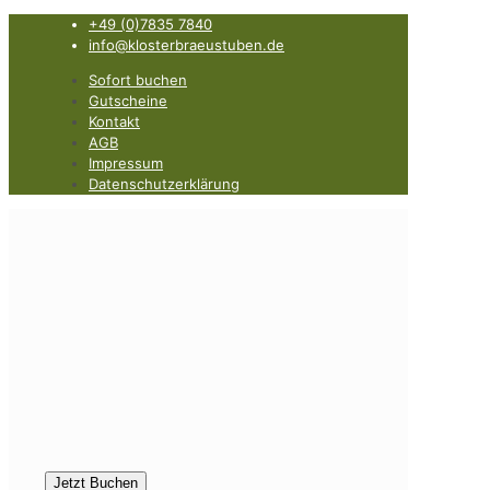
+49 (0)7835 7840
info@klosterbraeustuben.de
Sofort buchen
Gutscheine
Kontakt
AGB
Impressum
Datenschutzerklärung
Jetzt Buchen